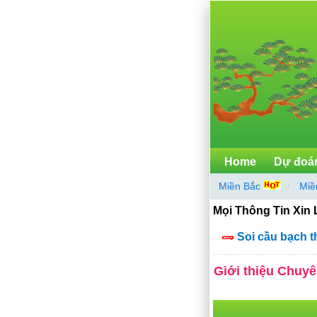
Home
Dự đoá
Miền Bắc
Miề
Mọi Thông Tin Xin 
Soi cầu bạch t
Giới thiệu Chuyê