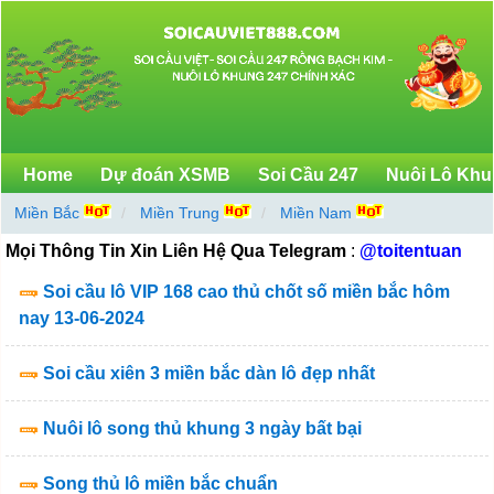
Home
Dự đoán XSMB
Soi Cầu 247
Nuôi Lô Kh
Miền Bắc
Miền Trung
Miền Nam
Mọi Thông Tin Xin Liên Hệ Qua Telegram
:
@toitentuan
Soi cầu lô VIP 168 cao thủ chốt số miền bắc hôm
nay 13-06-2024
Soi cầu xiên 3 miền bắc dàn lô đẹp nhất
Nuôi lô song thủ khung 3 ngày bất bại
Song thủ lô miền bắc chuẩn