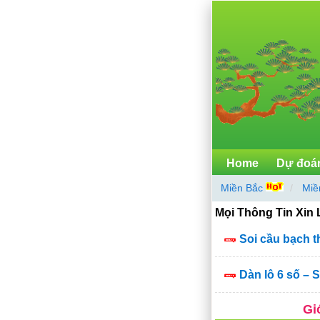
Home
Dự đoá
Miền Bắc
Miề
Mọi Thông Tin Xin 
Soi cầu bạch t
Dàn lô 6 số – 
Gi