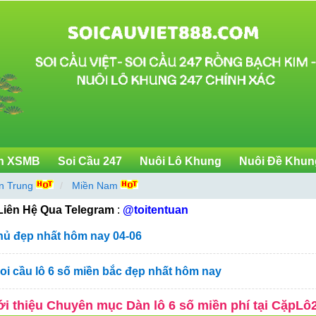
n XSMB
Soi Cầu 247
Nuôi Lô Khung
Nuôi Đề Khun
n Trung
Miền Nam
Liên Hệ Qua Telegram
:
@toitentuan
hủ đẹp nhất hôm nay 04-06
Soi cầu lô 6 số miền bắc đẹp nhất hôm nay
ới thiệu Chuyên mục Dàn lô 6 số miền phí tại CặpLô