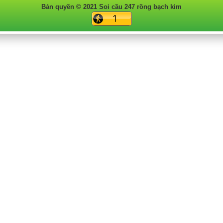
Bản quyền © 2021 Soi cầu 247 rồng bạch kim