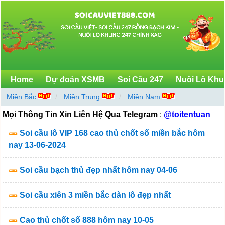
Home
Dự đoán XSMB
Soi Cầu 247
Nuôi Lô Kh
Miền Bắc
Miền Trung
Miền Nam
Mọi Thông Tin Xin Liên Hệ Qua Telegram
:
@toitentuan
Soi cầu lô VIP 168 cao thủ chốt số miền bắc hôm
nay 13-06-2024
Soi cầu bạch thủ đẹp nhất hôm nay 04-06
Soi cầu xiên 3 miền bắc dàn lô đẹp nhất
Cao thủ chốt số 888 hôm nay 10-05