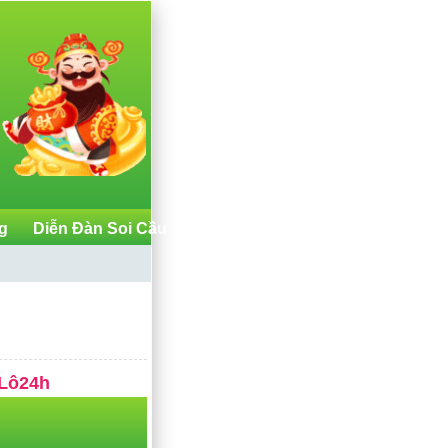
g
Diễn Đàn Soi Cầu
pLô24h