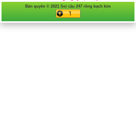
Bản quyền © 2021 Soi cầu 247 rồng bạch kim