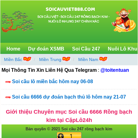
Home
Dự đoán XSMB
Soi Cầu 247
Nuôi Lô Kh
Miền Bắc
Miền Trung
Miền Nam
Mọi Thông Tin Xin Liên Hệ Qua Telegram
:
@toitentuan
Soi cầu lô miền bắc hôm nay 06-08
Soi cầu 6666 dự đoán bạch thủ lô hôm nay 21-07
Giới thiệu Chuyên mục Soi cầu 6666 Rồng bạch
kim tại CặpLô24h
Bản quyền © 2021 Soi cầu 247 rồng bạch kim