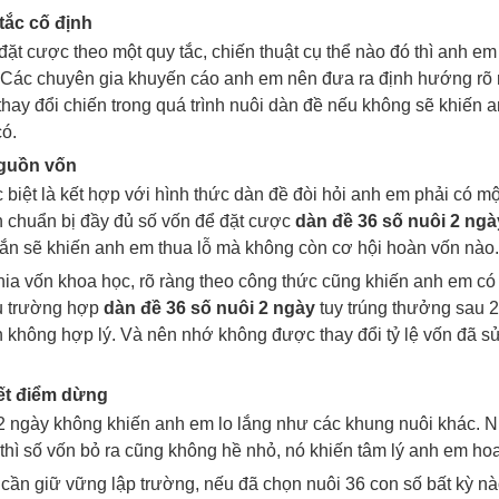
tắc cố định
đặt cược theo một quy tắc, chiến thuật cụ thể nào đó thì anh em
 Các chuyên gia khuyến cáo anh em nên đưa ra định hướng rõ r
ay đổi chiến trong quá trình nuôi dàn đề nếu không sẽ khiến a
ó.
nguồn vốn
c biệt là kết hợp với hình thức dàn đề đòi hỏi anh em phải có mộ
 chuẩn bị đầy đủ số vốn để đặt cược
dàn đề 36 số nuôi 2 ngà
ắn sẽ khiến anh em thua lỗ mà không còn cơ hội hoàn vốn nào.
hia vốn khoa học, rõ ràng theo công thức cũng khiến anh em c
u trường hợp
dàn đề 36 số nuôi 2 ngày
tuy trúng thưởng sau 
n không hợp lý. Và nên nhớ không được thay đổi tỷ lệ vốn đã s
biết điểm dừng
2 ngày không khiến anh em lo lắng như các khung nuôi khác. 
 thì số vốn bỏ ra cũng không hề nhỏ, nó khiến tâm lý anh em h
ần giữ vững lập trường, nếu đã chọn nuôi 36 con số bất kỳ nào