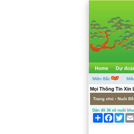
Home
Dự đoá
Miền Bắc
Miề
Mọi Thông Tin Xin 
Trang chủ
›
Nuôi Đề
Dàn đề 36 số nuôi khu
Share
Faceboo
Twit