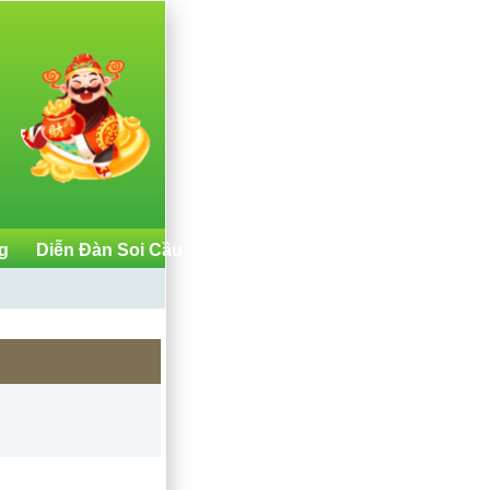
g
Diễn Đàn Soi Cầu