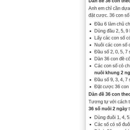
Dàn đề 36 con the
Anh em chỉ cần dựa 
đặt cược. 36 con số
Đầu 6 làm chủ ch
Dùng đầu 2, 5, 9 
Lấy các con số có
Nuôi các con số c
Đầu số 2, 0, 5, 
Dàn 36 con đề có
Các con số có ch
nuôi khung 2 n
Đầu số 9, 3, 4, 7
Đặt cược 36 con 
Dàn đề 36 con the
Tương tự với cách t
36 số nuôi 2 ngày
Dùng đuôi 1, 4, 5
Các số có số đuôi