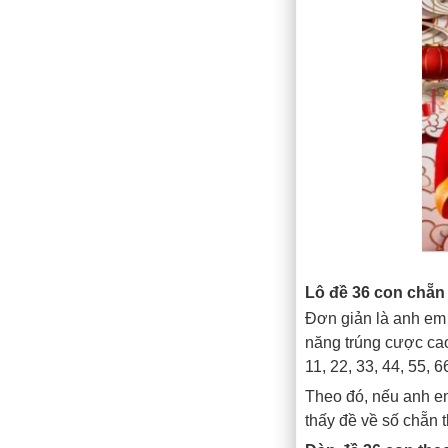
Lô đề 36 con chẵn 
Đơn giản là anh em 
năng trúng cược ca
11, 22, 33, 44, 55, 6
Theo đó, nếu anh em 
thấy đề về số chẵn 