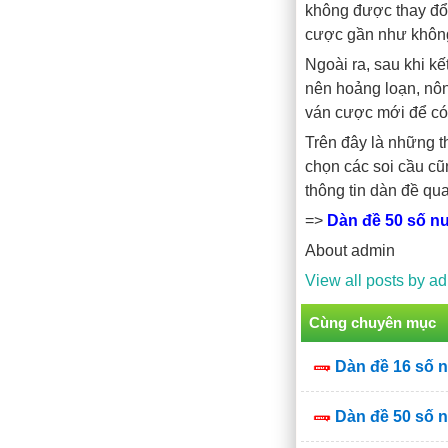
không được thay đổi
cược gần như khôn
Ngoài ra, sau khi kế
nên hoảng loạn, nôn
ván cược mới để có 
Trên đây là những t
chọn các soi cầu c
thông tin dàn đề qu
=>
Dàn đề 50 số n
About admin
View all posts by a
Cùng chuyên mục
Dàn đề 16 số n
Dàn đề 50 số 