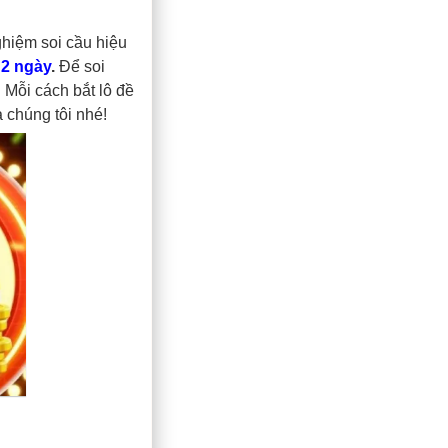
ghiệm soi cầu hiệu
 2 ngày
.
Để soi
 Mỗi cách bắt lô đề
a chúng tôi
nhé!