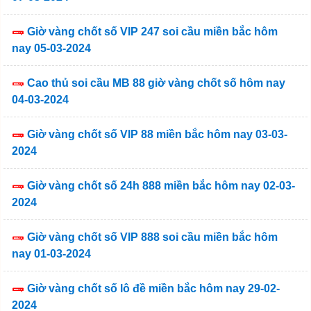
Giờ vàng chốt số VIP 247 soi cầu miền bắc hôm
nay 05-03-2024
Cao thủ soi cầu MB 88 giờ vàng chốt số hôm nay
04-03-2024
Giờ vàng chốt số VIP 88 miền bắc hôm nay 03-03-
2024
Giờ vàng chốt số 24h 888 miền bắc hôm nay 02-03-
2024
Giờ vàng chốt số VIP 888 soi cầu miền bắc hôm
nay 01-03-2024
Giờ vàng chốt số lô đề miền bắc hôm nay 29-02-
2024