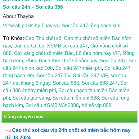
Soi cầu 24h
–
Soi cầu 366
About Thayba
View all posts by Thayba
|
Soi cầu 247 rồng bạch kim
Từ Khóa:
Cao Thủ chốt số
,
Cao thủ chốt số miền Bắc hôm
nay
,
Dàn de bất bại XSMB soi cầu 247
,
Giờ vàng chốt số
888
,
Giờ vàng chốt số miền Bắc
,
Lô đẹp hôm nay VIP
,
Rồng
bạch kim
,
Rồng Bạch Kim chốt số hôm nay
,
Soi cầu 247
,
Soi
cầu 247 chính xác 100
,
Soi cầu 247 miễn phí
,
Soi cầu 247
rồng bạch kim
,
Soi cầu 247 TV
,
Soi cầu 247 VIP
,
soi cau
247.net khung 3 ngay
,
Soi cầu 888
,
Soi cầu 888 247
,
Soi
cầu 888 2nháy miễn phí
,
Soi cầu bạch thủ miền Bắc miễn
phí
,
Soi cầu giờ vàng
,
Soi cầu miễn phí 888
,
Soi cầu rồng
bạch kim
,
Soi cầu XSMB Win2888
,
Xổ số vip 888
Cùng chuyên mục
Cao thủ soi cầu vip 24h chốt số miền bắc hôm nay
07-03-2024