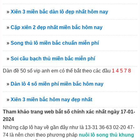
»
Xiên 3 miền bắc dàn lô đẹp nhất hôm nay
»
Cặp xiên 2 đẹp nhất miền bắc hôm nay
»
Song thủ lô miền bắc chuẩn miễn phí
»
Soi cầu bạch thủ miền bắc miễn phí
Dàn đề 50 số vip anh em có thể bắt theo các đầu
1 4 5 7 8
»
Dàn lô 4 số miền phí miền bắc hôm nay
»
Xiên 3 miền bắc hôm nay đẹp nhất
Tham khảo trang web bắt số chính xác nhất ngày 17-01-
2024
Những cặp lô hay về gần đây như là 13-31 36-63 02-20 47-
74 là nên chơi theo phương pháp
nuôi lô song thủ khung