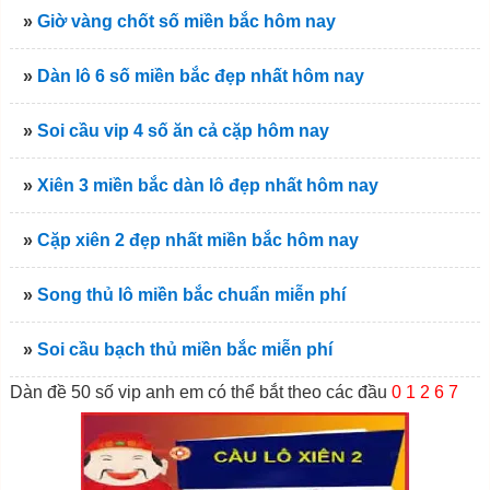
»
Giờ vàng chốt số miền bắc hôm nay
»
Dàn lô 6 số miền bắc đẹp nhất hôm nay
»
Soi cầu vip 4 số ăn cả cặp hôm nay
»
Xiên 3 miền bắc dàn lô đẹp nhất hôm nay
»
Cặp xiên 2 đẹp nhất miền bắc hôm nay
»
Song thủ lô miền bắc chuẩn miễn phí
»
Soi cầu bạch thủ miền bắc miễn phí
Dàn đề 50 số vip anh em có thể bắt theo các đầu
0 1 2 6 7