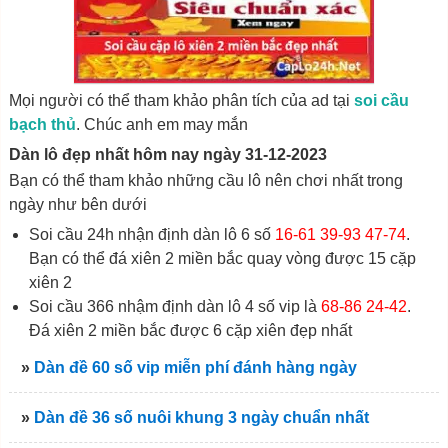
Mọi người có thể tham khảo phân tích của ad tại
soi cầu
bạch thủ
. Chúc anh em may mắn
Dàn lô đẹp nhất hôm nay ngày 31-12-2023
Bạn có thể tham khảo những cầu lô nên chơi nhất trong
ngày như bên dưới
Soi cầu 24h nhận định dàn lô 6 số
16-61 39-93 47-74
.
Bạn có thể đá xiên 2 miền bắc quay vòng được 15 cặp
xiên 2
Soi cầu 366 nhậm định dàn lô 4 số vip là
68-86 24-42
.
Đá xiên 2 miền bắc được 6 cặp xiên đẹp nhất
»
Dàn đề 60 số vip miễn phí đánh hàng ngày
»
Dàn đề 36 số nuôi khung 3 ngày chuẩn nhất