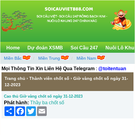
Home
Dự đoán XSMB
Soi Cầu 247
Nuôi Lô Kh
Miền Bắc
Miền Trung
Miền Nam
Mọi Thông Tin Xin Liên Hệ Qua Telegram
:
@toitentuan
Trang chủ
›
Thành viên chốt số
›
Giờ vàng chốt số ngày 31-
12-2023
Cao thủ Giờ vàng chốt số ngày 31-12-2023
Phát hành:
Thầy ba chốt số
Share
Facebook
Twitter
Email