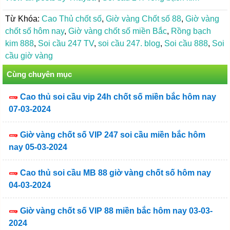
Từ Khóa:
Cao Thủ chốt số
,
Giờ vàng Chốt số 88
,
Giờ vàng
chốt số hôm nay
,
Giờ vàng chốt số miền Bắc
,
Rồng bạch
kim 888
,
Soi cầu 247 TV
,
soi cầu 247. blog
,
Soi cầu 888
,
Soi
cầu giờ vàng
Cùng chuyên mục
Cao thủ soi cầu vip 24h chốt số miền bắc hôm nay
07-03-2024
Giờ vàng chốt số VIP 247 soi cầu miền bắc hôm
nay 05-03-2024
Cao thủ soi cầu MB 88 giờ vàng chốt số hôm nay
04-03-2024
Giờ vàng chốt số VIP 88 miền bắc hôm nay 03-03-
2024