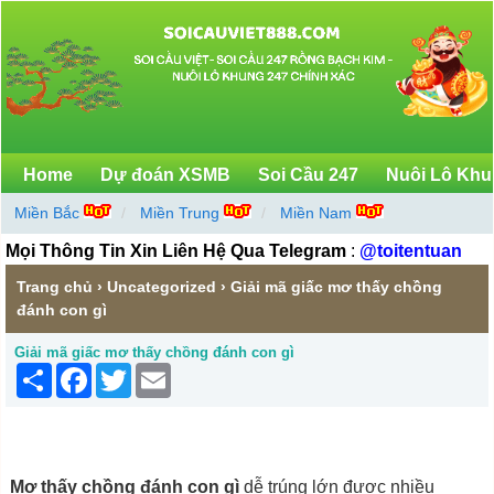
Home
Dự đoán XSMB
Soi Cầu 247
Nuôi Lô Kh
Miền Bắc
Miền Trung
Miền Nam
Mọi Thông Tin Xin Liên Hệ Qua Telegram
:
@toitentuan
Trang chủ
›
Uncategorized
›
Giải mã giấc mơ thấy chồng
đánh con gì
Giải mã giấc mơ thấy chồng đánh con gì
Share
Facebook
Twitter
Email
Mơ thấy chồng đánh con gì
dễ trúng lớn được nhiều