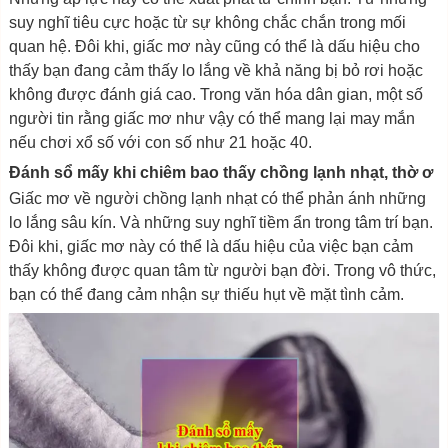
suy nghĩ tiêu cực hoặc từ sự không chắc chắn trong mối
quan hệ. Đôi khi, giấc mơ này cũng có thể là dấu hiệu cho
thấy bạn đang cảm thấy lo lắng về khả năng bị bỏ rơi hoặc
không được đánh giá cao. Trong văn hóa dân gian, một số
người tin rằng giấc mơ như vậy có thể mang lại may mắn
nếu chơi xổ số với con số như 21 hoặc 40.
Đánh sổ mấy khi chiêm bao thấy chồng lạnh nhạt, thờ ơ
Giấc mơ về người chồng lạnh nhạt có thể phản ánh những
lo lắng sâu kín. Và những suy nghĩ tiềm ẩn trong tâm trí bạn.
Đôi khi, giấc mơ này có thể là dấu hiệu của việc bạn cảm
thấy không được quan tâm từ người bạn đời. Trong vô thức,
bạn có thể đang cảm nhận sự thiếu hụt về mặt tình cảm.