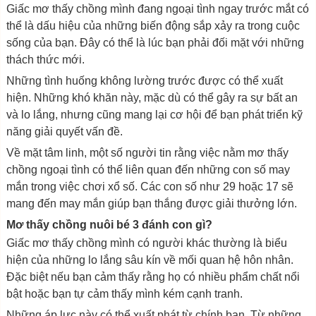
Giấc mơ thấy chồng mình đang ngoại tình ngay trước mắt có
thể là dấu hiệu của những biến động sắp xảy ra trong cuộc
sống của bạn. Đây có thể là lúc bạn phải đối mặt với những
thách thức mới.
Những tình huống không lường trước được có thể xuất
hiện. Những khó khăn này, mặc dù có thể gây ra sự bất an
và lo lắng, nhưng cũng mang lại cơ hội để bạn phát triển kỹ
năng giải quyết vấn đề.
Về mặt tâm linh, một số người tin rằng việc nằm mơ thấy
chồng ngoại tình có thể liên quan đến những con số may
mắn trong việc chơi xổ số. Các con số như 29 hoặc 17 sẽ
mang đến may mắn giúp bạn thắng được giải thưởng lớn.
Mơ thấy chồng nuôi bé 3 đánh con gì?
Giấc mơ thấy chồng mình có người khác thường là biểu
hiện của những lo lắng sâu kín về mối quan hệ hôn nhân.
Đặc biệt nếu bạn cảm thấy rằng họ có nhiều phẩm chất nổi
bật hoặc bạn tự cảm thấy mình kém cạnh tranh.
Những áp lực này có thể xuất phát từ chính bạn. Từ những