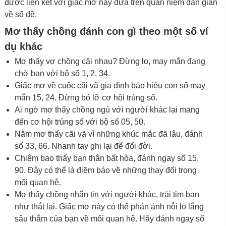
được liên kết với giấc mơ này dựa trên quan niệm dân gian
về số đề.
Mơ thấy chồng đánh con gì theo một số ví
dụ khác
Mơ thấy vợ chồng cãi nhau? Đừng lo, may mắn đang
chờ bạn với bộ số 1, 2, 34.
Giấc mơ về cuộc cãi vã gia đình báo hiệu con số may
mắn 15, 24. Đừng bỏ lỡ cơ hội trúng số.
Ai ngờ mơ thấy chồng ngủ với người khác lại mang
đến cơ hội trúng số với bộ số 05, 50.
Nằm mơ thấy cãi vã vì những khúc mắc đã lâu, đánh
số 33, 66. Nhanh tay ghi lại để đổi đời.
Chiêm bao thấy bạn thân bất hòa, đánh ngay số 15,
90. Đây có thể là điềm báo về những thay đổi trong
mối quan hệ.
Mơ thấy chồng nhắn tin với người khác, trái tim bạn
như thắt lại. Giấc mơ này có thể phản ánh nỗi lo lắng
sâu thẳm của bạn về mối quan hệ. Hãy đánh ngay số