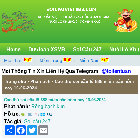
Home
Dự đoán XSMB
Soi Cầu 247
Nuôi Lô Kh
Miền Bắc
Miền Trung
Miền Nam
Mọi Thông Tin Xin Liên Hệ Qua Telegram
:
@toitentuan
Trang chủ
›
Phân tích
›
Cao thủ soi cầu lô 888 miền bắc hôm
nay 16-06-2024
Cao thủ soi cầu lô 888 miền bắc hôm nay 16-06-2024
Phát hành:
Rồng bạch kim
Hỗ trợ:
Tác giả:
Soi cầu 247
Share
Facebook
Twitter
Email