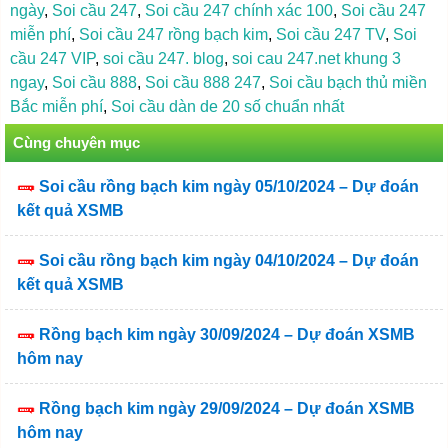
ngày
,
Soi cầu 247
,
Soi cầu 247 chính xác 100
,
Soi cầu 247
miễn phí
,
Soi cầu 247 rồng bạch kim
,
Soi cầu 247 TV
,
Soi
cầu 247 VIP
,
soi cầu 247. blog
,
soi cau 247.net khung 3
ngay
,
Soi cầu 888
,
Soi cầu 888 247
,
Soi cầu bạch thủ miền
Bắc miễn phí
,
Soi cầu dàn de 20 số chuẩn nhất
Cùng chuyên mục
Soi cầu rồng bạch kim ngày 05/10/2024 – Dự đoán
kết quả XSMB
Soi cầu rồng bạch kim ngày 04/10/2024 – Dự đoán
kết quả XSMB
Rồng bạch kim ngày 30/09/2024 – Dự đoán XSMB
hôm nay
Rồng bạch kim ngày 29/09/2024 – Dự đoán XSMB
hôm nay