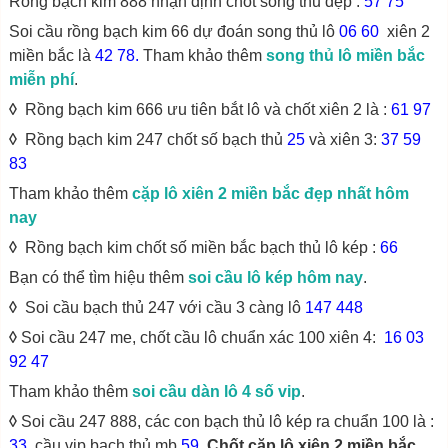
Rồng bạch kim 888 nhận định chốt song thủ đẹp :
57 75
Soi cầu rồng bạch kim 66 dự đoán song thủ lô
06 60
xiên 2
miền bắc là
42 78.
Tham khảo thêm
song thủ lô miền bắc
miễn phí
.
◊
Rồng bạch kim 666 ưu tiên bắt lô và chốt xiên 2 là :
61 97
◊
Rồng bạch kim 247 chốt số bạch thủ
25
và xiên 3:
37 59
83
Tham khảo thêm
cặp lô xiên 2 miền bắc đẹp nhất hôm
nay
◊
Rồng bạch kim chốt số miền bắc bạch thủ lô kép :
66
Bạn có thể tìm hiệu thêm
soi cầu lô kép hôm nay
.
◊
Soi cầu bạch thủ 247 với cầu 3 càng lô
147 448
◊
Soi cầu 247 me, chốt cầu lô chuẩn xác 100 xiên 4:
16 03
92 47
Tham khảo thêm
soi cầu dàn lô 4 số vip
.
◊
Soi cầu 247 888, các con bạch thủ lô kép ra chuẩn 100 là :
33
cầu vip bạch thủ mb
59.
Chốt cặp lô xiên 2 miền bắc