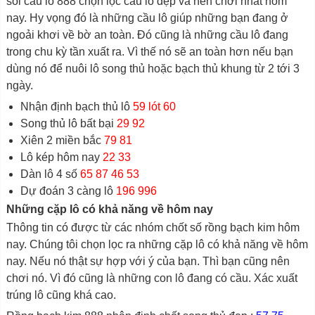
soi cầu lô 888 chọn lọc cầu lô đẹp và nên chơi nhất hôm
nay. Hy vọng đó là những cầu lô giúp những bạn đang ở
ngoải khơi về bờ an toàn. Đó cũng là những cầu lô đang
trong chu kỳ tần xuất ra. Vì thế nó sẽ an toàn hơn nếu bạn
dùng nó để nuôi lô song thủ hoặc bạch thủ khung từ 2 tới 3
ngày.
Nhận định bạch thủ lô
59 lót 60
Song thủ lô bất bại
29 92
Xiên 2 miền bắc
79 81
Lô kép hôm nay
22 33
Dàn lô 4 số
65 87 46 53
Dự đoán 3 càng lô
196 996
Những cặp lô có khả năng về hôm nay
Thông tin có được từ các nhóm chốt số rồng bạch kim hôm
nay. Chúng tôi chọn lọc ra những cặp lô có khả năng về hôm
nay. Nếu nó thật sự hợp với ý của bạn. Thì bạn cũng nên
chơi nó. Vì đó cũng là những con lô đang có cầu. Xác xuất
trúng lô cũng khá cao.