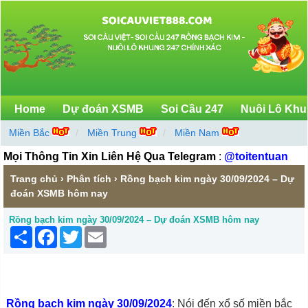
Home
Dự đoán XSMB
Soi Cầu 247
Nuôi Lô Kh
Miền Bắc
Miền Trung
Miền Nam
Mọi Thông Tin Xin Liên Hệ Qua Telegram
:
@toitentuan
Trang chủ
›
Phân tích
›
Rồng bạch kim ngày 30/09/2024 – Dự
đoán XSMB hôm nay
Rồng bạch kim ngày 30/09/2024 – Dự đoán XSMB hôm nay
Share
Facebook
Twitter
Email
Rồng bạch kim ngày 30/09/2024
: Nói đến xổ số miền bắc