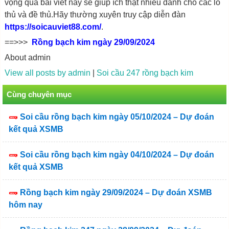
vọng qua bài viết này sẽ giúp ích thật nhiêu dành cho các lô
thủ và đề thủ.Hãy thường xuyên truy cập diễn đàn
https://soicauviet88.com/
.
==>>>
Rồng bạch kim ngày 29/09/2024
About admin
View all posts by admin
|
Soi cầu 247 rồng bạch kim
Cùng chuyên mục
Soi cầu rồng bạch kim ngày 05/10/2024 – Dự đoán
kết quả XSMB
Soi cầu rồng bạch kim ngày 04/10/2024 – Dự đoán
kết quả XSMB
Rồng bạch kim ngày 29/09/2024 – Dự đoán XSMB
hôm nay