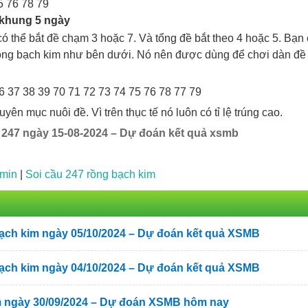
5 76 78 79
 khung 5 ngày
 thể bắt đề chạm 3 hoặc 7. Và tổng đề bắt theo 4 hoặc 5. Bạn 
rồng bạch kim như bên dưới. Nó nên được dùng để chơi dàn đề 
6 37 38 39 70 71 72 73 74 75 76 78 77 79
yên mục nuôi đề. Vì trên thục tế nó luôn có tỉ lệ trúng cao.
 247 ngày 15-08-2024 – Dự đoán kết quả xsmb
dmin
|
Soi cầu 247 rồng bạch kim
bạch kim ngày 05/10/2024 – Dự đoán kết quả XSMB
bạch kim ngày 04/10/2024 – Dự đoán kết quả XSMB
 ngày 30/09/2024 – Dự đoán XSMB hôm nay