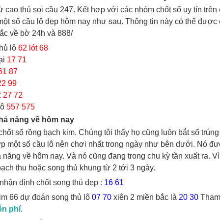
 cao thủ soi cầu 247. Kết hợp với các nhóm chốt số uy tín trên 
a một số cầu lô đẹp hôm nay như sau. Thông tin này có thể được
ắc về bờ 24h và 888/
hủ lô
62 lót 68
ại
17 71
61 87
22 99
2 27 72
lô
557 575
hả năng về hôm nay
ốt số rồng bạch kim. Chúng tôi thấy họ cũng luôn bắt số trúng r
ợp một số cầu lô nên chơi nhất trong ngày như bên dưới. Nó đ
 năng về hôm nay. Và nó cũng đang trong chu kỳ tần xuất ra. V
bạch thu hoặc song thủ khung từ 2 tới 3 ngày.
hận định chốt song thủ đẹp :
16 61
im 66 dự đoán song thủ lô
07 70
xiên 2 miền bắc là
20 30
Tham
ễn phí
.