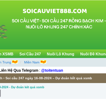
n XSMB
Soi Cầu 247
Nuôi Lô Khung
Nuôi Đề Khun
n Trung
Miền Nam
Liên Hệ Qua Telegram
:
@toitentuan
ch
›
Soi cầu 247 ngày 16-08-2024 – Dự đoán kết quả xsmb
8-2024 - Dự đoán kết quả xsmb
k
ter
Email