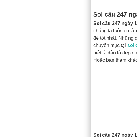
Soi cầu 247 n
Soi cầu 247 ngày 
chúng ta luôn có tập
đề tốt nhất. Những 
chuyên mục tại
soi 
biệt là dàn lô đẹp 
Hoặc bạn tham khảo
Soi cầu 247 ngày 