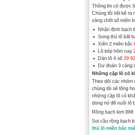
Thông tin có được từ
Chúng tôi liệt kê r
vàng chốt số miền b
Nhận định bạch t
Song thủ lô bất b
Xiên 2 miền bắc
Lô kép hôm nay
Dàn lô 4 số
29 9
Dự đoán 3 càng 
Những cặp lô có k
Theo dõi các nhóm ch
chúng tôi sẽ tổng h
những cặp lô có khả
dùng nó để nuôi lô 
Rồng bạch kim 888 n
Soi cầu rồng bạch k
thủ lô miền bắc mi