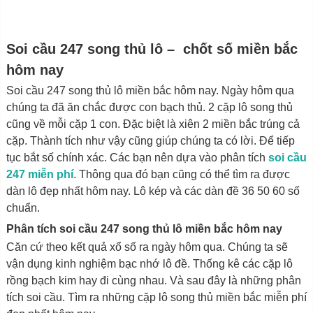
Soi cầu 247 song thủ lô – chốt số miền bắc
hôm nay
Soi cầu 247 song thủ lô miền bắc hôm nay. Ngày hôm qua
chúng ta đã ăn chắc được con bạch thủ. 2 cặp lô song thủ
cũng về mỗi cặp 1 con. Đặc biệt là xiên 2 miền bắc trúng cả
cặp. Thành tích như vậy cũng giúp chúng ta có lời. Để tiếp
tục bắt số chính xác. Các bạn nên dựa vào phân tích
soi cầu
247 miễn phí
. Thông qua đó bạn cũng có thể tìm ra được
dàn lô đẹp nhất hôm nay. Lô kép và các dàn đề 36 50 60 số
chuẩn.
Phân tích soi cầu 247 song thủ lô miền bắc hôm nay
Căn cứ theo kết quả xổ số ra ngày hôm qua. Chúng ta sẽ
vận dụng kinh nghiệm bạc nhớ lô đề. Thống kê các cặp lô
rồng bạch kim hay đi cùng nhau. Và sau đây là những phân
tích soi cầu. Tìm ra những cặp lô song thủ miền bắc miễn phí