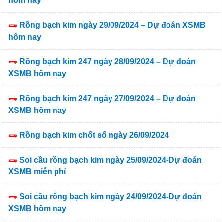
hôm nay
Rồng bạch kim ngày 29/09/2024 – Dự đoán XSMB
hôm nay
Rồng bạch kim 247 ngày 28/09/2024 – Dự đoán
XSMB hôm nay
Rồng bạch kim 247 ngày 27/09/2024 – Dự đoán
XSMB hôm nay
Rồng bạch kim chốt số ngày 26/09/2024
Soi cầu rồng bạch kim ngày 25/09/2024-Dự đoán
XSMB miễn phí
Soi cầu rồng bạch kim ngày 24/09/2024-Dự đoán
XSMB hôm nay