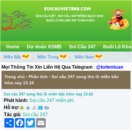
Home
Dự đoán XSMB
Soi Cầu 247
Nuôi Lô Kh
Miền Bắc
Miền Trung
Miền Nam
Mọi Thông Tin Xin Liên Hệ Qua Telegram
:
@toitentuan
Trang chủ
›
Phân tích
›
Soi cầu 247 song thủ lô miền bắc
hôm nay 13-10
Soi cầu 247 song thủ lô miền bắc hôm nay 13-10
Phát hành:
Soi cầu 247 miễn phí
Hỗ trợ:
Tác giả:
Soi cầu 247
Share
Facebook
Twitter
Email