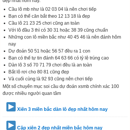
đẹp nhất hôm nay.
Cầu lô mb như là 02 03 04 là nên chơi tiếp
Bạn có thể căn bắt theo 12 13 18 là đẹp
Cầu lô 21 23 25 chơi cũng an toàn
Với lô đầu 3 thì có 30 31 hoặc 38 39 cũng chuẩn
Những con lô miền bắc như 40 45 46 là nên đánh hôm
nay
Dự đoán 50 51 hoặc 56 57 đều ra 1 con
Bạn có thể tự tin đánh 64 63 66 có tỷ lệ trúng cao
Dàn lô 3 số 70 71 79 chơi đều là an toàn
Bắt lô rơi cho 80 81 cũng đẹp
Và cuối cùng là 92 93 cũng nên chơi tiếp
Một số chuyên mục soi cầu dự đoán xsmb chính xác 100
được nhiều người quan tâm
Xiên 3 miền bắc dàn lô đẹp nhất hôm nay
Cặp xiên 2 đẹp nhất miền bắc hôm nay