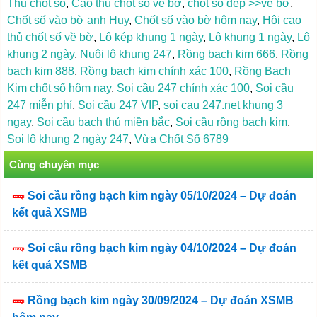
Thủ chốt số
,
Cao thủ chốt số về bờ
,
chốt số đẹp >>về bờ
,
Chốt số vào bờ anh Huy
,
Chốt số vào bờ hôm nay
,
Hội cao
thủ chốt số về bờ
,
Lô kép khung 1 ngày
,
Lô khung 1 ngày
,
Lô
khung 2 ngày
,
Nuôi lô khung 247
,
Rồng bạch kim 666
,
Rồng
bạch kim 888
,
Rồng bạch kim chính xác 100
,
Rồng Bạch
Kim chốt số hôm nay
,
Soi cầu 247 chính xác 100
,
Soi cầu
247 miễn phí
,
Soi cầu 247 VIP
,
soi cau 247.net khung 3
ngay
,
Soi cầu bạch thủ miền bắc
,
Soi cầu rồng bạch kim
,
Soi lô khung 2 ngày 247
,
Vừa Chốt Số 6789
Cùng chuyên mục
Soi cầu rồng bạch kim ngày 05/10/2024 – Dự đoán
kết quả XSMB
Soi cầu rồng bạch kim ngày 04/10/2024 – Dự đoán
kết quả XSMB
Rồng bạch kim ngày 30/09/2024 – Dự đoán XSMB