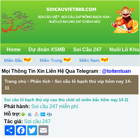
Home
Dự đoán XSMB
Soi Cầu 247
Nuôi Lô Kh
Miền Bắc
Miền Trung
Miền Nam
Mọi Thông Tin Xin Liên Hệ Qua Telegram
:
@toitentuan
Trang chủ
›
Phân tích
›
Soi cầu lô bạch thủ vip hôm nay 14-
11
Soi cầu lô bạch thủ vip cao thủ chốt số miền bắc hôm nay 14-11
Phát hành:
Soi cầu 247 miễn phí
Hỗ trợ:
Tác giả:
Soi cầu 247
Share
Facebook
Twitter
Email