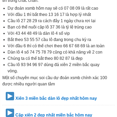
tin trúng chắc chắn.
Dự đoán xsmb hôm nay sẽ có 07 08 09 là rất cao
Với đầu 1 thì bắt theo 13 16 17 là hợp lý nhất
Cầu lô 27 28 29 ra cách đây 1 ngày chưa rơi lại
Bạn có thể nuôi cặp lô 37 36 là tỷ lệ trúng cao
Với 43 44 48 49 là dàn lô 4 số vip
Bắt theo 53 55 57 cầu lô đang trong chu kỳ ra
Với đầu 6 thì có thể chơi theo 66 67 68 69 là an toàn
Dàn lô 4 số 74 75 78 79 cũng có khả năng về 2 con
Chúng ta có thể bắt theo 80 82 87 là đẹp
Cầu lô 93 94 96 97 dùng đá xiên 2 miền bắc quay
vòng.
Một số chuyên mục soi cầu dự đoán xsmb chính xác 100
được nhiều người quan tâm
Xiên 3 miền bắc dàn lô đẹp nhất hôm nay
Cặp xiên 2 đẹp nhất miền bắc hôm nay