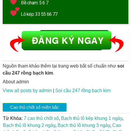
Đề chạm: 5 6 7
Lô kép: 33 55 66 77
Nguồn tham khảo thêm tại trang web bắt số chuẩn như
soi
cầu 247 rồng bạch kim
.
About admin
View all posts by admin
|
Soi cầu 247 rồng bạch kim
Cao thủ chốt số miền bắc
Từ Khóa:
7 cao thủ chốt số
,
Bạch thủ lô kép khung 1 ngày
,
Bạch thủ lô khung 2 ngày
,
Bạch thủ lô khung 3 ngày
,
Cao