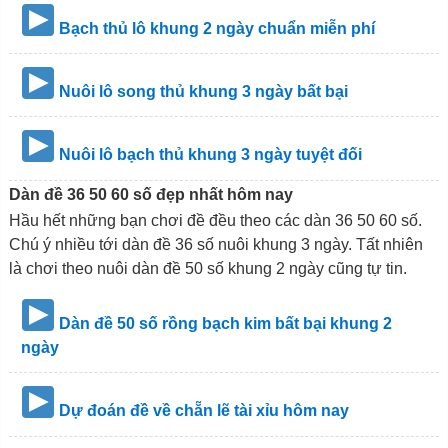
Bạch thủ lô khung 2 ngày chuẩn miễn phí
Nuôi lô song thủ khung 3 ngày bất bại
Nuôi lô bạch thủ khung 3 ngày tuyệt đối
Dàn đề 36 50 60 số đẹp nhất hôm nay
Hầu hết những bạn chơi đề đều theo các dàn 36 50 60 số.
Chú ý nhiều tới dàn đề 36 số nuôi khung 3 ngày. Tất nhiên
là chơi theo nuôi dàn đề 50 số khung 2 ngày cũng tự tin.
Dàn đề 50 số rồng bạch kim bất bại khung 2
ngày
Dự đoán đề về chẵn lẽ tài xỉu hôm nay