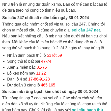
Như trên là những dự đoán xsmb. Bạn có thể căn bắt cầu lô
đề dựa theo nó cũng có tính hiệu quả cao.
Soi cầu 247 chốt số miền bắc ngày 30-01-2024
Thông qua các nhóm chốt số vip tại soi cầu 247. Chúng tôi
chọn ra một số cầu lô cùng chuyên gia
soi cầu 247 net
.
Nếu bạn kết những cầu lô mb như bên dưới thì bạn cứ chơi
theo. Mặt khác cầu lô miền bắc đế có thể dùng đề nuôi lô
song thủ và bạch thủ khung tứ 2 tới 3 ngày rất hay trúng lô.
Nhận định bạch thủ lô
53 lót 59
Song thủ lô bất bại
47-74
Xiên 2 miền bắc
31-75
Lô kép hôm nay
11 22
Dàn lô 4 số
17-86-91-23
Dự đoán 3 càng lô
465 165
Soi cầu mb rồng bạch kim chốt số ngày 30-01-2024
Từ thông tin top 7 cao thủ soi cầu. Các nhóm chốt số trên
diễn đàn xổ số uy tín. Những cầu lô chúng tôi chọn ra có thể
trúng hôm nay. Chú ý tới cầu lô này với
soi cầu bạch thủ