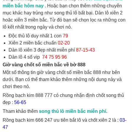
miền bắc hôm nay
. Hoặc bạn chọn thêm những chuyên
mục khác hay trúng như song thủ lô bất bại. Dàn lô xiên 2
hoặc xiên 3 miền bắc. Từ đó bạn sẽ chọn lọc ra những con
lô kết nhất trong ngày và chơi nó.
Độc thủ lô duy nhất 1 con
79
Xiên 2 miền bắc chuẩn
02-20
Dàn lô xiên 3 đẹp nhất miễn phí
87-15-43
Dàn lô 4 số vip
74 75 95 96
Giờ vàng chốt số miền bắc về bờ 888
Một số thông tin giờ vàng chốt số miền bắc 888 như bên
dưới. Bạn có thể tham khảo thêm những nội dung này và
chơi theo nó.
Rồng bạch kim 888 777 có chung nhận định chốt song thủ
đẹp :
56-65
Tham khảo thêm
song thủ lô miền bắc miễn phí
.
Rồng bạch kim 666 247 ưu tiên bắt lô và chốt xiên 2 là :
03-
47