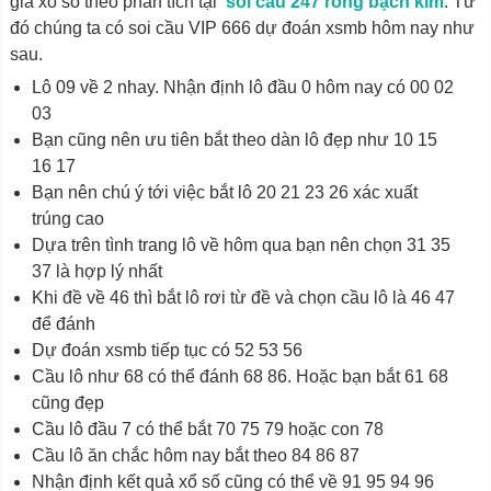
gia xổ số theo phân tích tại
soi cầu 247 rồng bạch kim
. Từ
đó chúng ta có soi cầu VIP 666 dự đoán xsmb hôm nay như
sau.
Lô 09 về 2 nhay. Nhận định lô đầu 0 hôm nay có 00 02
03
Bạn cũng nên ưu tiên bắt theo dàn lô đẹp như 10 15
16 17
Bạn nên chú ý tới việc bắt lô 20 21 23 26 xác xuất
trúng cao
Dựa trên tình trang lô về hôm qua bạn nên chọn 31 35
37 là hợp lý nhất
Khi đề về 46 thì bắt lô rơi từ đề và chọn cầu lô là 46 47
để đánh
Dự đoán xsmb tiếp tục có 52 53 56
Cầu lô như 68 có thể đánh 68 86. Hoặc bạn bắt 61 68
cũng đẹp
Cầu lô đầu 7 có thể bắt 70 75 79 hoặc con 78
Cầu lô ăn chắc hôm nay bắt theo 84 86 87
Nhận định kết quả xổ số cũng có thể về 91 95 94 96