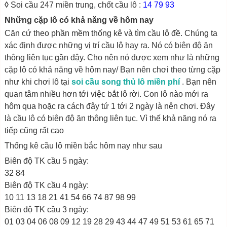
◊
Soi cầu 247 miền trung, chốt cầu lô :
14 79 93
Những cặp lô có khả năng về hôm nay
Căn cứ theo phần mềm thống kê và tìm cầu lô đề. Chúng ta
xác định được những vị trí cầu lô hay ra. Nó có biên độ ăn
thông liên tục gần đậy. Cho nên nó được xem như là những
cặp lô có khả năng về hôm nay/ Bạn nên chơi theo từng cặp
như khi chơi lô tại
soi cầu song thủ lô miền phí
. Bạn nên
quan tâm nhiều hơn tới việc bắt lô rời. Con lô nào mới ra
hôm qua hoặc ra cách đây tứ 1 tới 2 ngày là nên chơi. Đây
là cầu lô có biên độ ăn thông liên tục. Vì thế khả năng nó ra
tiếp cũng rất cao
Thống kê cầu lô miền bắc hôm nay như sau
Biên độ TK cầu 5 ngày:
32 84
Biên độ TK cầu 4 ngày:
10 11 13 18 21 41 54 66 74 87 98 99
Biên độ TK cầu 3 ngày:
01 03 04 06 08 09 12 19 28 29 43 44 47 49 51 53 61 65 71