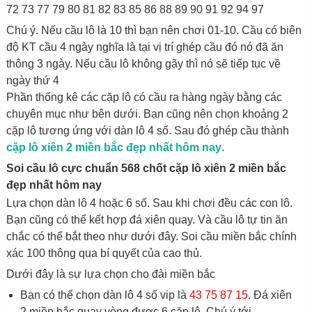
72 73 77 79 80 81 82 83 85 86 88 89 90 91 92 94 97
Chú ý. Nếu cầu lô là 10 thì bạn nên chơi 01-10. Cầu có biên
độ KT cầu 4 ngày nghĩa là tại vị trí ghép cầu đó nó đã ăn
thông 3 ngày. Nếu cầu lô không gãy thì nó sẽ tiếp tục về
ngày thứ 4
Phần thống kê các cặp lô có cầu ra hàng ngày bằng các
chuyên mục như bên dưới. Bạn cũng nên chọn khoảng 2
cặp lô tương ứng với dàn lô 4 số. Sau đó ghép cầu thành
cặp lô xiên 2 miền bắc đẹp nhất hôm nay
.
Soi cầu lô cực chuẩn 568 chốt cặp lô xiên 2 miền bắc
đẹp nhất hôm nay
Lựa chọn dàn lô 4 hoặc 6 số. Sau khi chơi đều các con lô.
Bạn cũng có thể kết hợp đá xiên quay. Và cầu lô tự tin ăn
chắc có thể bắt theo như dưới đây. Soi cầu miền bắc chính
xác 100 thông qua bí quyết của cao thủ.
Dưới đây là sự lựa chọn cho đài miền bắc
Bạn có thể chọn dàn lô 4 số vip là
43 75 87 15
. Đá xiên
2 miền bắc quay vòng được 6 cặp lô. Chú ý tới