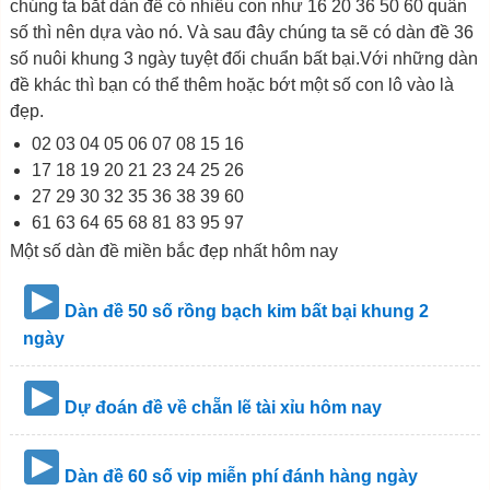
chúng ta bắt dàn đề có nhiều con như 16 20 36 50 60 quân
số thì nên dựa vào nó. Và sau đây chúng ta sẽ có dàn đề 36
số nuôi khung 3 ngày tuyệt đối chuẩn bất bại.Với những dàn
đề khác thì bạn có thể thêm hoặc bớt một số con lô vào là
đẹp.
02 03 04 05 06 07 08 15 16
17 18 19 20 21 23 24 25 26
27 29 30 32 35 36 38 39 60
61 63 64 65 68 81 83 95 97
Một số dàn đề miền bắc đẹp nhất hôm nay
Dàn đề 50 số rồng bạch kim bất bại khung 2
ngày
Dự đoán đề về chẵn lẽ tài xỉu hôm nay
Dàn đề 60 số vip miễn phí đánh hàng ngày