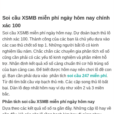
Soi cầu XSMB miễn phí ngày hôm nay chính
xác 100
Soi cầu XSMB miễn phí ngày hôm nay. Dự đoán bạch thủ lô
chính xác 100. Thành công của các bạn là chủ yếu dựa vào
các cao thủ chốt số top 1. Những người bắt lô có kinh
nghiệm lâu năm. Chắc chắn các chuyên gia phân tích xổ số
cũng cần phải có các yếu tố kinh nghiệm và phần mềm hỗ
trợ. Nhận định kết quả xổ số càng chuẩn thì cơ hội trúng số
của bạn càng cao. Để biết được hôm nay nên chơi lô đề con
gì. Bạn cần phải dựa vào phân tích
soi cầu 247 miễn phí
.
Từ đó tìm bắt cầu vip bạch thủ mb. Các cặp song thủ lô bất
bại. Dàn lô đẹp nhất hôm nay ví dụ như xiên 2 và 3 miền
bắc.
Phân tích soi cầu XSMB miễn phí ngày hôm nay
Dựa theo các kết quả xổ số ra gần đây. Những cặp lô hay về