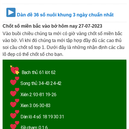
Dàn đề 36 số nuôi khung 3 ngày chuẩn nhất
Chốt số miền bắc vào bở hôm nay 27-07-2023
Vào buồi chiều chúng ta mới có giờ vàng chốt số miền bắc
vào bờ. Vì khi đó chúng ta mới tập hợp đầy đủ các cao thủ
soi cầu chốt số top 1. Dưới đây là những nhận định các cầu
lô đẹp có thể chốt số cho bạn.
Bạch thủ: 61 lót 62
Song thủ: 34-43 24-42
Xiên 2: 93-81 19-26
Xien 3: 06-30-83
Dàn lô 4 số: 18 19 30 31
Đề chạm: 0 1 6