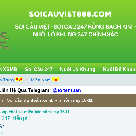
n XSMB
Soi Cầu 247
Nuôi Lô Khung
Nuôi Đề Khun
n Trung
Miền Nam
Liên Hệ Qua Telegram
:
@toitentuan
ch
›
Soi cầu dự đoán xsmb vip hôm nay 16-11
 vip chốt số miền bắc hôm nay 16-11
u 247 miễn phí
47