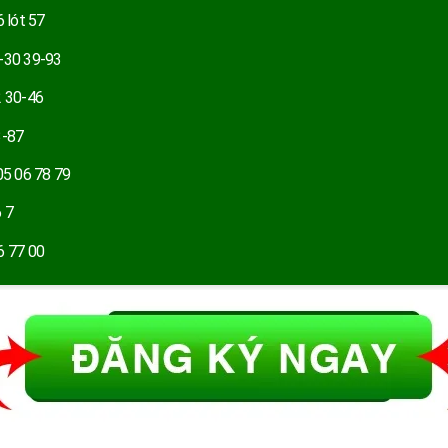
 lót 57
-30 39-93
2 30-46
3-87
05 06 78 79
 7
6 77 00