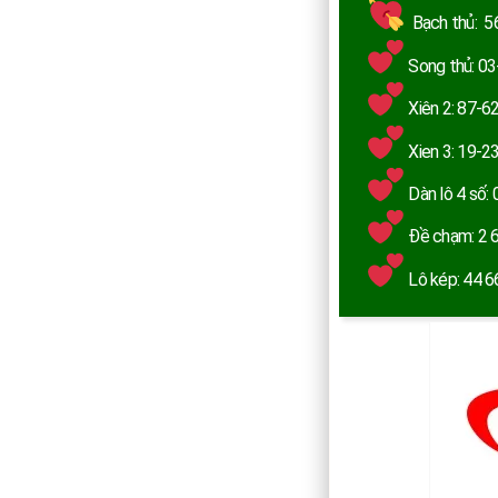
Bạch thủ: 56
Song thủ: 03
Xiên 2: 87-6
Xien 3: 19-2
Dàn lô 4 số: 
Đề chạm: 2 6
Lô kép: 44 6