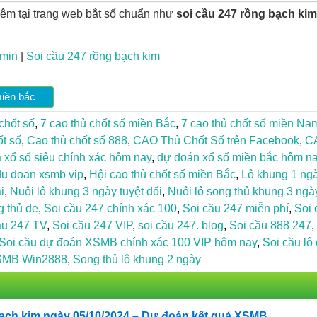
êm tại trang web bắt số chuẩn như
soi cầu 247 rồng bạch kim
dmin
|
Soi cầu 247 rồng bạch kim
miền bắc
chốt số
,
7 cao thủ chốt số miền Bắc
,
7 cao thủ chốt số miền Na
t số
,
Cao thủ chốt số 888
,
CAO Thủ Chốt Số trên Facebook
,
CA
 xổ số siêu chính xác hôm nay
,
dự đoán xổ số miền bắc hôm n
du doan xsmb vip
,
Hội cao thủ chốt số miền Bắc
,
Lô khung 1 ng
i
,
Nuôi lô khung 3 ngày tuyệt đối
,
Nuôi lô song thủ khung 3 ngà
g thủ de
,
Soi cầu 247 chính xác 100
,
Soi cầu 247 miễn phí
,
Soi 
ầu 247 TV
,
Soi cầu 247 VIP
,
soi cầu 247. blog
,
Soi cầu 888 247
,
Soi cầu dự đoán XSMB chính xác 100 VIP hôm nay
,
Soi cầu lô
XSMB Win2888
,
Song thủ lô khung 2 ngày
bạch kim ngày 05/10/2024 – Dự đoán kết quả XSMB